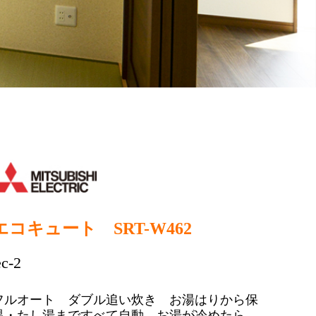
エコキュート SRT-W462
ec-2
フルオート ダブル追い炊き お湯はりから保
温・たし湯まですべて自動。お湯が冷めたら、